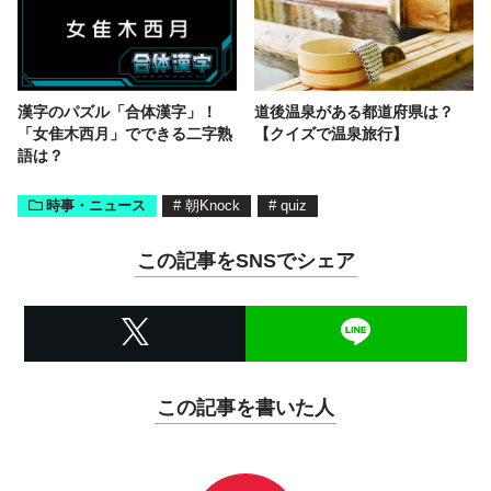
漢字のパズル「合体漢字」！
道後温泉がある都道府県は？
「女隹木西月」でできる二字熟
【クイズで温泉旅行】
語は？
時事・ニュース
#
朝Knock
#
quiz
この記事をSNSでシェア
この記事を書いた人