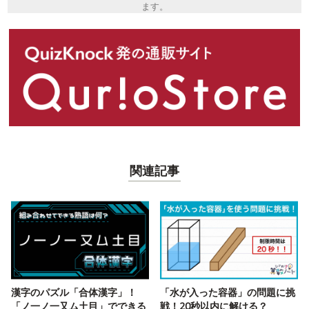
ます。
関連記事
漢字のパズル「合体漢字」！
「水が入った容器」の問題に挑
「ノ一ノ一又ム土目」でできる
戦！20秒以内に解ける？