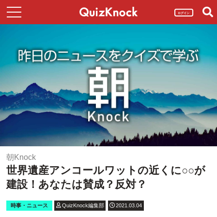
ログイン
朝Knock
世界遺産アンコールワットの近くに○○が
建設！あなたは賛成？反対？
時事・ニュース
QuizKnock編集部
2021.03.04