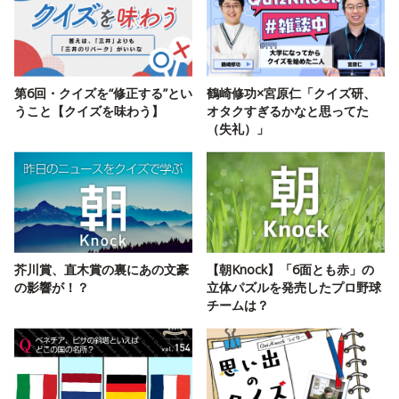
第6回・クイズを“修正する”とい
鶴崎修功×宮原仁「クイズ研、
うこと【クイズを味わう】
オタクすぎるかなと思ってた
（失礼）」
芥川賞、直木賞の裏にあの文豪
【朝Knock】「6面とも赤」の
の影響が！？
立体パズルを発売したプロ野球
チームは？