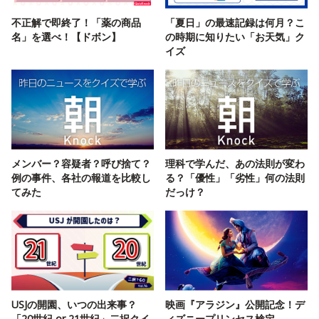
不正解で即終了！「薬の商品
「夏日」の最速記録は何月？こ
名」を選べ！【ドボン】
の時期に知りたい「お天気」ク
イズ
メンバー？容疑者？呼び捨て？
理科で学んだ、あの法則が変わ
例の事件、各社の報道を比較し
る？「優性」「劣性」何の法則
てみた
だっけ？
USJの開園、いつの出来事？
映画『アラジン』公開記念！デ
「20世紀 or 21世紀」二択クイ
ィズニープリンセス検定