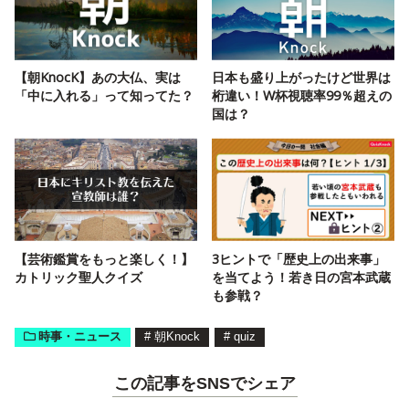
【朝KnocK】あの大仏、実は
日本も盛り上がったけど世界は
「中に入れる」って知ってた？
桁違い！W杯視聴率99％超えの
国は？
【芸術鑑賞をもっと楽しく！】
3ヒントで「歴史上の出来事」
カトリック聖人クイズ
を当てよう！若き日の宮本武蔵
も参戦？
時事・ニュース
#
朝Knock
#
quiz
この記事をSNSでシェア