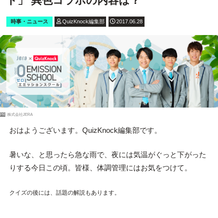
ト」 異色コラボの内容は？
時事・ニュース
QuizKnock編集部
2017.06.28
PR
株式会社JERA
おはようございます。QuizKnock編集部です。
暑いな、と思ったら急な雨で、夜には気温がぐっと下がった
りする今日この頃。皆様、体調管理にはお気をつけて。
クイズの後には、話題の解説もあります。