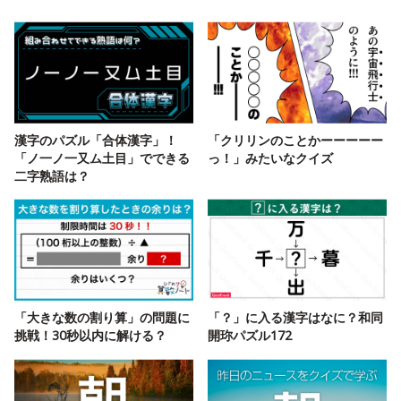
漢字のパズル「合体漢字」！
「クリリンのことかーーーーー
「ノ一ノ一又ム土目」でできる
っ！」みたいなクイズ
二字熟語は？
「大きな数の割り算」の問題に
「？」に入る漢字はなに？和同
挑戦！30秒以内に解ける？
開珎パズル172