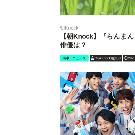
朝Knock
【朝Knock】『らん
俳優は？
時事・ニュース
QuizKnock編集部
2023