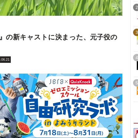
2
3
まん』の新キャストに決まった、元子役の
4
.06.21
5