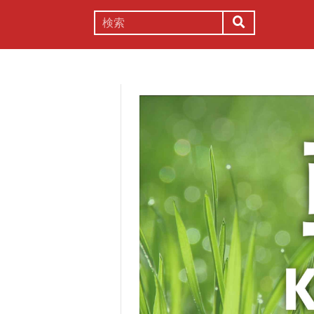
謎解き
コラム
常識
理系