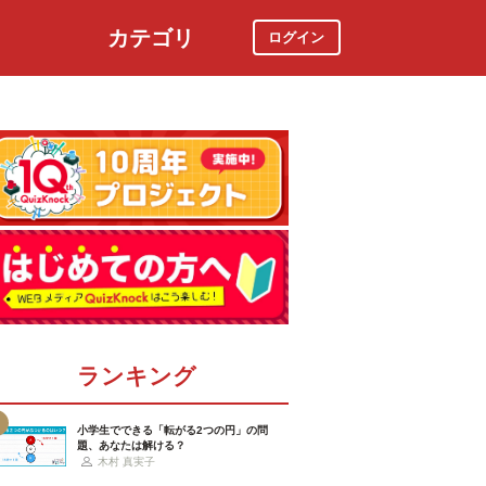
カテゴリ
ログイン
社会
スポーツ
時事ニュース
特集
ランキング
小学生でできる「転がる2つの円」の問
題、あなたは解ける？
木村 真実子