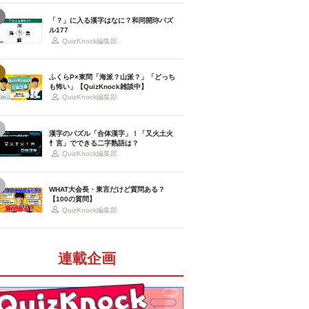
「？」に入る漢字はなに？和同開珎パズ
ル177
QuizKnock編集部
ふくらP×東問「海派？山派？」「どっち
も怖い」【QuizKnock雑談中】
QuizKnock編集部
漢字のパズル「合体漢字」！「又火土火
忄言」でできる二字熟語は？
QuizKnock編集部
WHAT大会長・東言だけど質問ある？
【100の質問】
QuizKnock編集部
連載企画