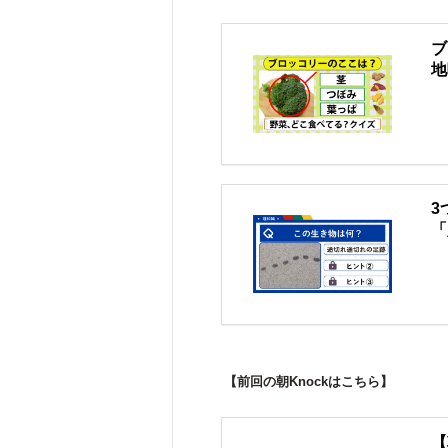
ブ
地
3
「
【前回の朝Knockはこちら】
【