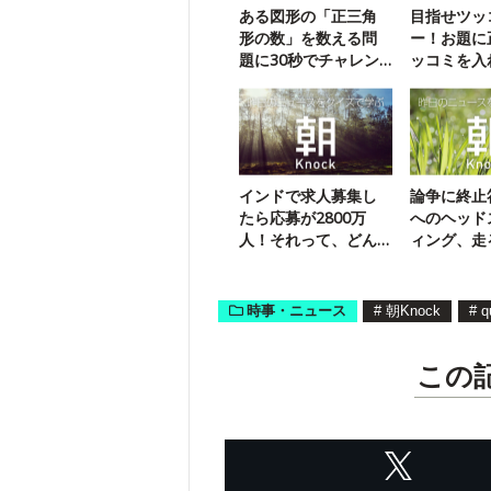
ある図形の「正三角
目指せツッ
形の数」を数える問
ー！お題に
題に30秒でチャレン
ッコミを入
ジ！
【超インテ
インドで求人募集し
論争に終止
たら応募が2800万
へのヘッド
人！それって、どん
ィング、走
な仕事？
い？遅い？
時事・ニュース
#
朝Knock
#
q
この