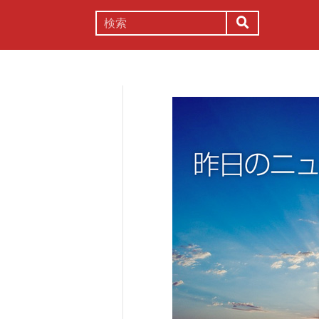
謎解き
コラム
常識
理系