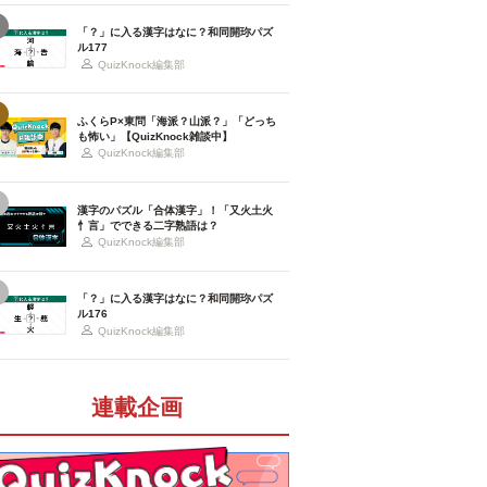
「？」に入る漢字はなに？和同開珎パズ
ル177
QuizKnock編集部
ふくらP×東問「海派？山派？」「どっち
も怖い」【QuizKnock雑談中】
QuizKnock編集部
漢字のパズル「合体漢字」！「又火土火
忄言」でできる二字熟語は？
QuizKnock編集部
「？」に入る漢字はなに？和同開珎パズ
ル176
QuizKnock編集部
連載企画