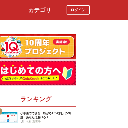
カテゴリ
ログイン
社会
スポーツ
時事ニュース
特集
ランキング
小学生でできる「転がる2つの円」の問
題、あなたは解ける？
木村 真実子