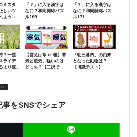
コミスタ
「？」に入る漢字は
「？」に入る漢字は
正しいツ
なに？和同開珎パズ
なに？和同開珎パズ
れよう
ル169
ル171
リ版】
符？一塁
【答えは寒 or 暖】寒
「朝三暮四」の由来
スライデ
気と暖気、軽いのは
となった動物は？
るより速
どっち？【二択で
【博識テスト】
GO】
uiz
記事をSNSでシェア