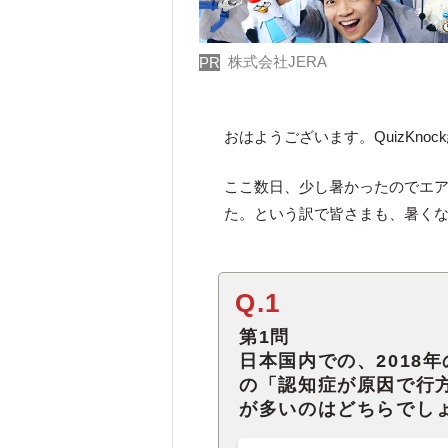
株式会社JERA
PR
おはようございます。QuizKno
ここ数日、少し暑かったのでエ
た。という訳で皆さまも、暑く
Q.1
第1問
日本国内での、2018
の「認知症が原因で行
が多いのはどちらでし