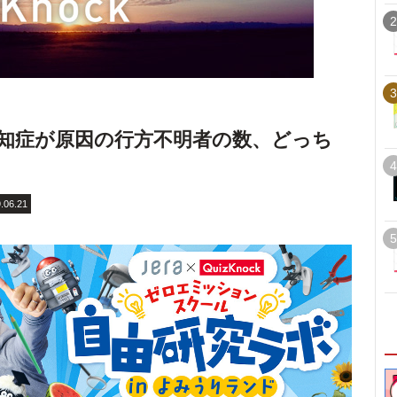
2
3
知症が原因の行方不明者の数、どっち
4
.06.21
5