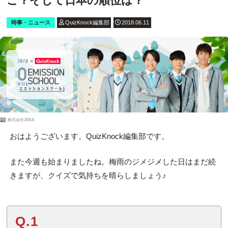
こ？そして日本の順位は？
時事・ニュース
QuizKnock編集部
2018.06.11
PR
株式会社JERA
おはようございます。QuizKnock編集部です。
また今週も始まりましたね。梅雨のジメジメした日はまだ続
きますが、クイズで気持ちを晴らしましょう♪
Q.1