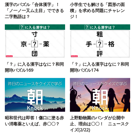
漢字のパズル「合体漢字」！
小学生でも解ける「図形の面
「ノ一ノ一又ム土目」でできる
積」を求める問題にチャレン
二字熟語は？
ジ！
「？」に入る漢字はなに？和同
「？」に入る漢字はなに？和同
開珎パズル169
開珎パズル174
昭和世代は即答！傷口に塗る赤
上野動物園のパンダが公開中
い消毒薬といえば、赤〇〇？
止、理由は〇〇！ ニュースク
イズ(2/22)