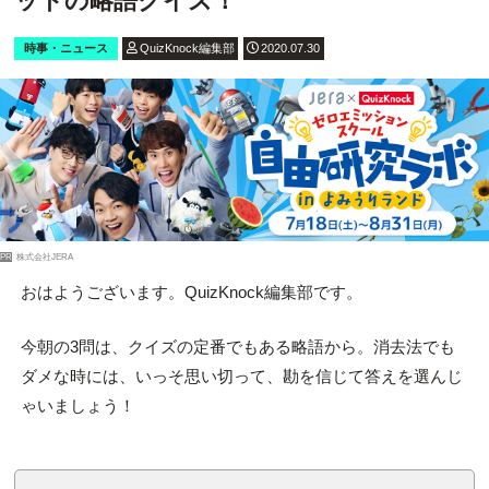
ットの略語クイズ！
時事・ニュース
QuizKnock編集部
2020.07.30
PR
株式会社JERA
おはようございます。QuizKnock編集部です。
今朝の3問は、クイズの定番でもある略語から。消去法でも
ダメな時には、いっそ思い切って、勘を信じて答えを選んじ
ゃいましょう！