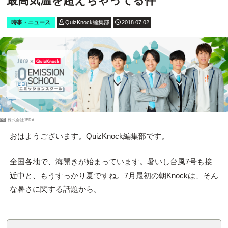
最高気温を超えちゃってる件
時事・ニュース
QuizKnock編集部
2018.07.02
PR
株式会社JERA
おはようございます。QuizKnock編集部です。
全国各地で、海開きが始まっています。暑いし台風7号も接
近中と、もうすっかり夏ですね。7月最初の朝Knockは、そん
な暑さに関する話題から。