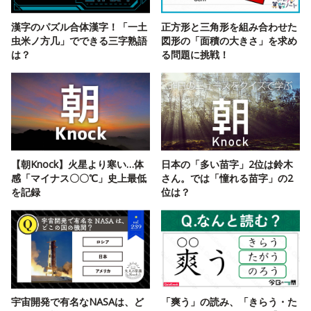
漢字のパズル合体漢字！「一土
正方形と三角形を組み合わせた
虫米ノ方几」でできる三字熟語
図形の「面積の大きさ」を求め
は？
る問題に挑戦！
【朝Knock】火星より寒い…体
日本の「多い苗字」2位は鈴木
感「マイナス〇〇℃」史上最低
さん。では「憧れる苗字」の2
を記録
位は？
宇宙開発で有名なNASAは、ど
「爽う」の読み、「きらう・た