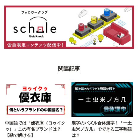
関連記事
中国語では「優衣庫（ヨゥイク
漢字のパズル合体漢字！「一土
ゥ）」この有名ブランドは？
虫米ノ方几」でできる三字熟語
【勘で解ける】
は？