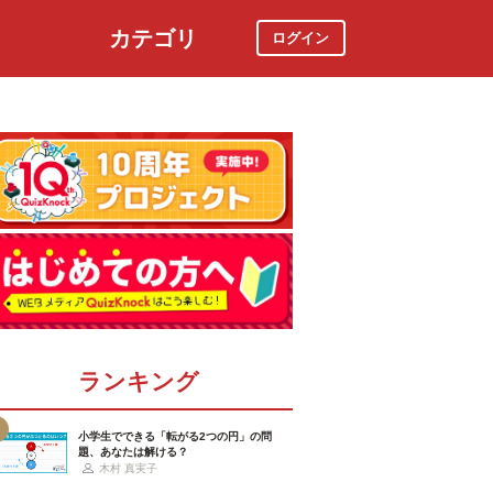
カテゴリ
ログイン
社会
スポーツ
時事ニュース
特集
ランキング
小学生でできる「転がる2つの円」の問
題、あなたは解ける？
木村 真実子