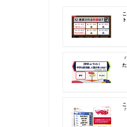
こ
ト
「
た
こ
「