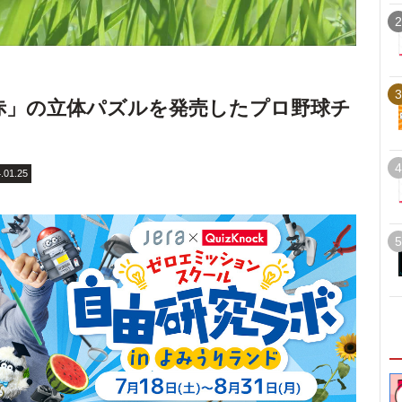
2
3
も赤」の立体パズルを発売したプロ野球チ
4
.01.25
5