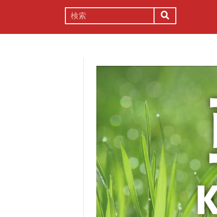
謎解き
コラム
常識
理系