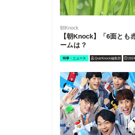
朝Knock
【朝Knock】「6面と
ームは？
時事・ニュース
QuizKnock編集部
2024