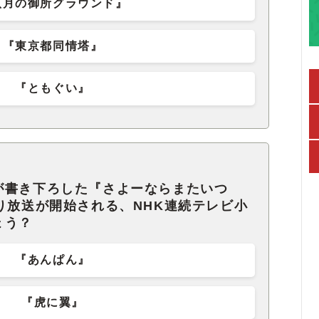
八月の御所グラウンド』
『東京都同情塔』
『ともぐい』
が書き下ろした『さよーならまたいつ
り放送が開始される、NHK連続テレビ小
ょう？
『あんぱん』
『虎に翼』