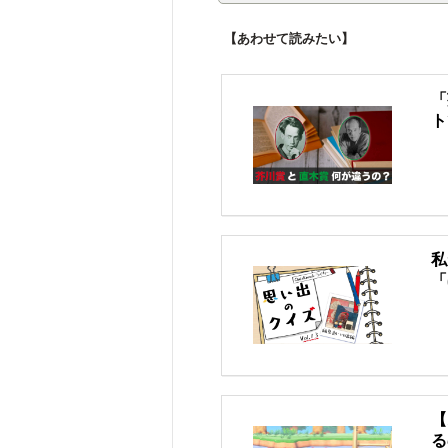
【あわせて読みたい】
「
ト
私
「
【
る