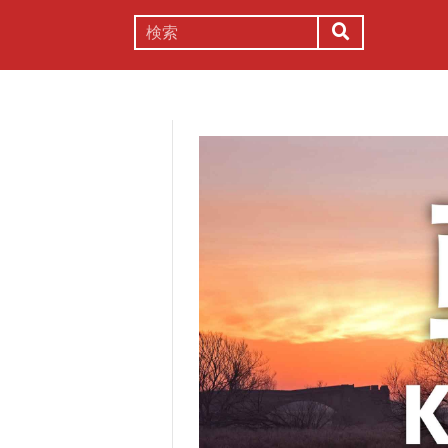
謎解き
コラム
常識
理系