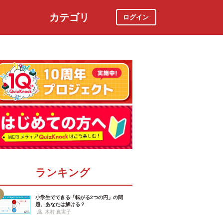
カテゴリ
ログイン
社会
スポーツ
時事ニュース
特集
ランキング
小学生でできる「転がる2つの円」の問
題、あなたは解ける？
木村 真実子