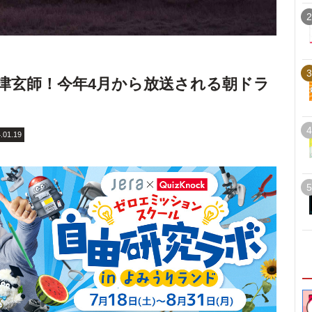
2
3
米津玄師！今年4月から放送される朝ドラ
4
.01.19
5