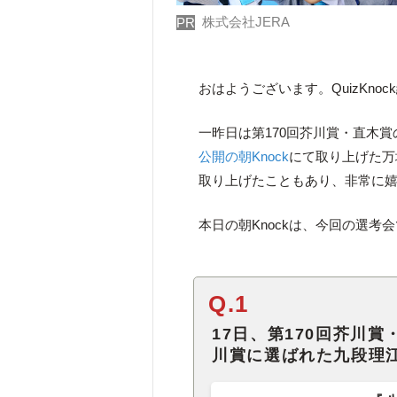
株式会社JERA
PR
おはようございます。QuizKno
一昨日は第170回芥川賞・直木
公開の朝Knock
にて取り上げた万
取り上げたこともあり、非常に
本日の朝Knockは、今回の選
Q.1
17日、第170回芥川
川賞に選ばれた九段理