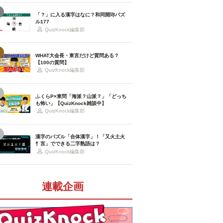
「？」に入る漢字はなに？和同開珎パズ
ル177
QuizKnock編集部
WHAT大会長・東言だけど質問ある？
【100の質問】
QuizKnock編集部
ふくらP×東問「海派？山派？」「どっち
も怖い」【QuizKnock雑談中】
QuizKnock編集部
漢字のパズル「合体漢字」！「又火土火
忄言」でできる二字熟語は？
QuizKnock編集部
連載企画