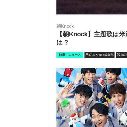
朝Knock
【朝Knock】主題歌は
は？
時事・ニュース
QuizKnock編集部
2024