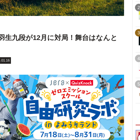
2
3
と羽生九段が12月に対局！舞台はなんと
4
.01.16
5