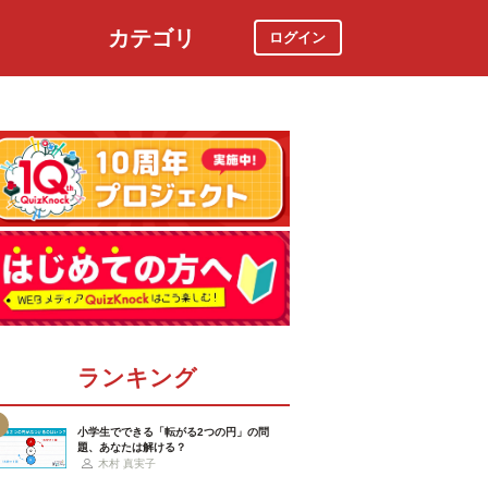
カテゴリ
ログイン
社会
スポーツ
時事ニュース
特集
ランキング
小学生でできる「転がる2つの円」の問
題、あなたは解ける？
木村 真実子