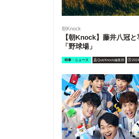
朝Knock
【朝Knock】藤井八冠
「野球場」
時事・ニュース
QuizKnock編集部
2024