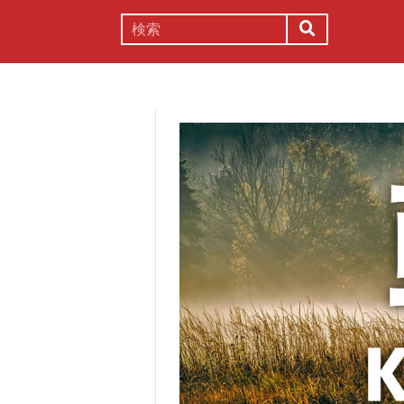
謎解き
コラム
常識
理系