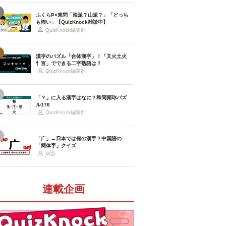
ふくらP×東問「海派？山派？」「どっち
も怖い」【QuizKnock雑談中】
QuizKnock編集部
漢字のパズル「合体漢字」！「又火土火
忄言」でできる二字熟語は？
QuizKnock編集部
「？」に入る漢字はなに？和同開珎パズ
ル176
QuizKnock編集部
「广」←日本では何の漢字？中国語の
「簡体字」クイズ
刈谷
連載企画