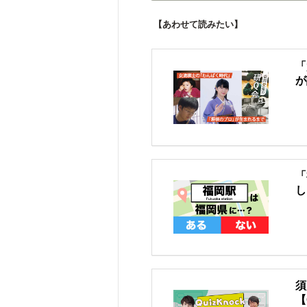
【あわせて読みたい】
「
が
「
し
須
【