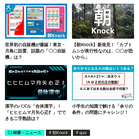
世界初の自販機が爆誕！東京・
【朝Knock】新発見！「カブト
月島に設置、話題の「〇〇自販
ムシが夜行性なのは、〇〇が恐
機」は？
いから」
漢字のパズル「合体漢字」！
小学生の知識で解ける「余りの
「ヒヒヒムマ月矢心疋扌」でで
条件」の問題にチャレンジ！
きる二字熟語は？
時事・ニュース
#
朝Knock
#
quiz