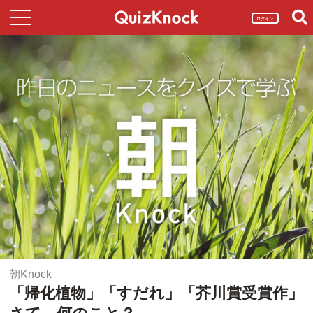
ログイン
朝Knock
「帰化植物」「すだれ」「芥川賞受賞作」