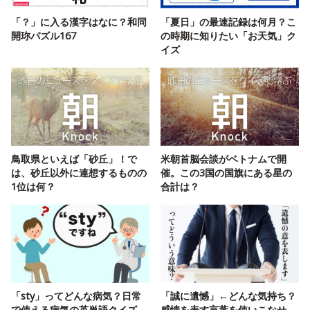
「？」に入る漢字はなに？和同
「夏日」の最速記録は何月？こ
開珎パズル167
の時期に知りたい「お天気」ク
イズ
鳥取県といえば「砂丘」！で
米朝首脳会談がベトナムで開
は、砂丘以外に連想するものの
催。この3国の国旗にある星の
1位は何？
合計は？
「sty」ってどんな病気？日常
「誠に遺憾」←どんな気持ち？
で使える病気の英単語クイズ
感情を表す言葉を使いこなせ