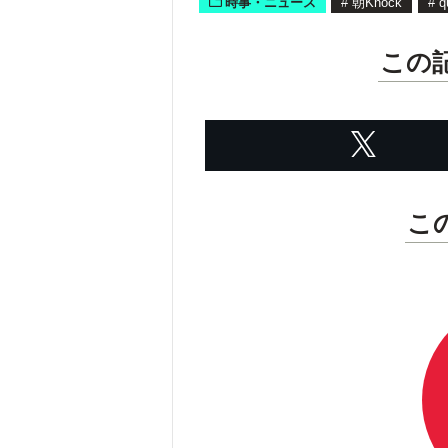
時事・ニュース
#
朝Knock
#
q
この
こ