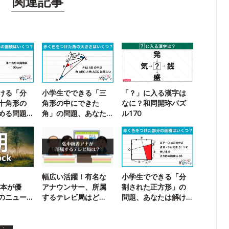
関連記事
ける「分
小学生でできる「三
「？」に入る漢字は
十角形の
角形の中にできた
なに？和同開珎パズ
める問題
角」の問題、あなた
ル170
は解ける？
】
幅広い活躍！有名な
小学生でできる「分
日本が優
アナウンサー、所属
割された正方形」の
のニュー
するテレビ局はど
問題、あなたは解け
おさらい
こ？
る？