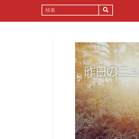
謎解き
コラム
常識
理系