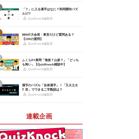
「？」に入る漢字はなに？和同開珎パズ
ル177
QuizKnock編集部
WHAT大会長・東言だけど質問ある？
【100の質問】
QuizKnock編集部
ふくらP×東問「海派？山派？」「どっち
も怖い」【QuizKnock雑談中】
QuizKnock編集部
漢字のパズル「合体漢字」！「又火土火
忄言」でできる二字熟語は？
QuizKnock編集部
連載企画