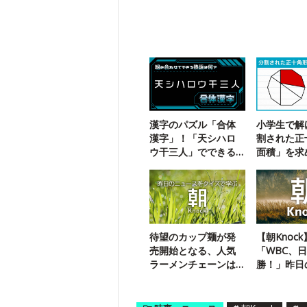
漢字のパズル「合体
小学生で解
漢字」！「天シハロ
割された正
ウ干三人」でできる
面積」を求
二字熟語は？
に挑戦！
待望のカップ麺が発
【朝Knock
売開始となる、人気
「WBC、
ラーメンチェーンは
勝！」昨日
何？
スを3問で