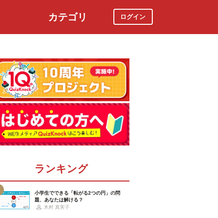
カテゴリ
ログイン
社会
スポーツ
時事ニュース
特集
ランキング
小学生でできる「転がる2つの円」の問
題、あなたは解ける？
木村 真実子