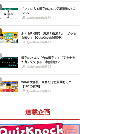
「？」に入る漢字はなに？和同開珎パズ
ル177
QuizKnock編集部
ふくらP×東問「海派？山派？」「どっち
も怖い」【QuizKnock雑談中】
QuizKnock編集部
漢字のパズル「合体漢字」！「又火土火
忄言」でできる二字熟語は？
QuizKnock編集部
WHAT大会長・東言だけど質問ある？
【100の質問】
QuizKnock編集部
連載企画