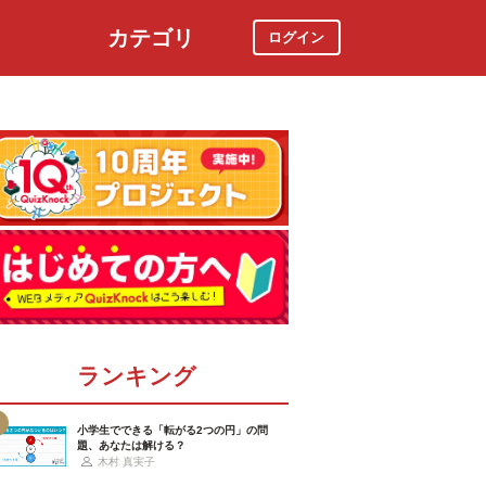
カテゴリ
ログイン
社会
スポーツ
時事ニュース
特集
ランキング
小学生でできる「転がる2つの円」の問
題、あなたは解ける？
木村 真実子