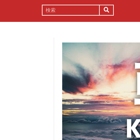
謎解き
コラム
常識
理系