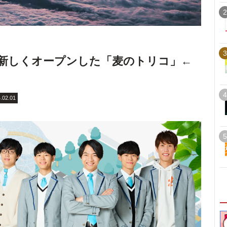
2
3
」が新しくオープンした「麦のトリコ」←
4
.02.01
5