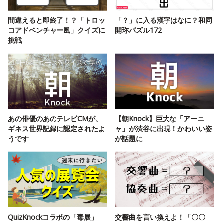
間違えると即終了！？「トロッ
「？」に入る漢字はなに？和同
コアドベンチャー風」クイズに
開珎パズル172
挑戦
あの俳優のあのテレビCMが、
【朝Knock】巨大な「アーニ
ギネス世界記録に認定されたよ
ャ」が渋谷に出現！かわいい姿
うです
が話題に
QuizKnockコラボの「毒展」
交響曲を言い換えよ！「〇〇