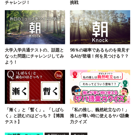
チャレンジ！
挑戦
大学入学共通テストの、話題と
98％の確率であるものを発見す
なった問題にチャレンジしてみ
るAIが登場！何を見つける？？
よう！
「漸く」と「暫く」。「しばら
「私の推し、巍然屹立なの！」
く」と読むのはどっち？【博識
推しが尊い時に使えるヤバ語彙
テスト】
力クイズ