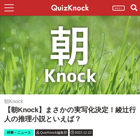
ログイン
朝Knock
【朝Knock】まさかの実写化決定！綾辻行
人の推理小説といえば？
時事・ニュース
QuizKnock編集部
2023.12.22