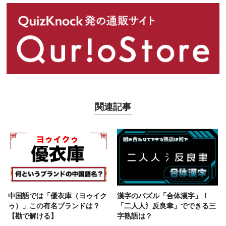
関連記事
中国語では「優衣庫（ヨゥイク
漢字のパズル「合体漢字」！
ゥ）」この有名ブランドは？
「二人人氵反良聿」でできる三
【勘で解ける】
字熟語は？