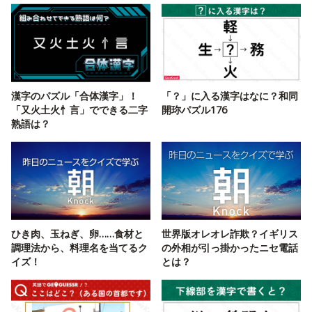
漢字のパズル「合体漢字」！
「？」に入る漢字はなに？和同
「又火土火忄言」でできる二字
開珎パズル176
熟語は？
ひき肉、玉ねぎ、卵……食材と
世界版オレオレ詐欺？イギリス
調理法から、料理名を当てるク
の外相が引っ掛かったニセ電話
イズ！
とは？