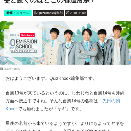
斐と続くのはどこの都道府県？
時事・ニュース
QuizKnock編集部
2018.08.09
PR
株式会社JERA
おはようございます。QuizKnock編集部です。
台風13号が来ているというのに、じわじわと台風14号も沖縄
方面へ接近中ですね。そんな台風14号の名称は、
先日の朝
Knock
でも触れましたが「ヤギ」です。
星座の名前から来ているようですが、よりにもよってヤギを