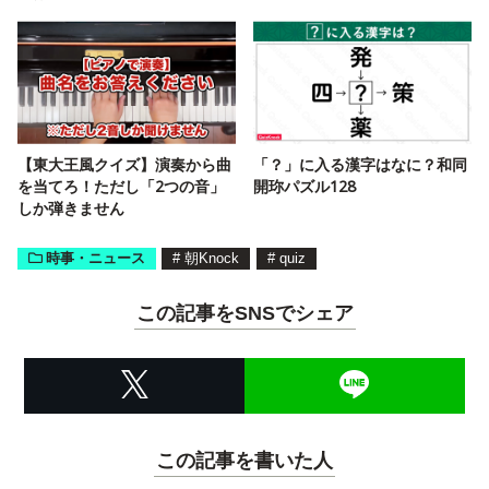
【東大王風クイズ】演奏から曲
「？」に入る漢字はなに？和同
を当てろ！ただし「2つの音」
開珎パズル128
しか弾きません
時事・ニュース
#
朝Knock
#
quiz
この記事をSNSでシェア
この記事を書いた人