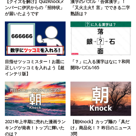
【クイズを解け】QuizKnockメ
漢字のパズル「合体漢字」！
ンバーに伊沢からの「招待状」
「又火土火忄言」でできる二字
が届いたようです
熟語は？
目指せツッコミスター！お題に
「？」に入る漢字はなに？和同
正しいツッコミを入れよう【超
開珎パズル165
インテリ版】
2021年上半期に売れた漫画ラン
【朝Knock】カップ麺の「具だ
キングが発表！トップに輝いた
け」商品化！？ 昨日のニュース
のは？
3問