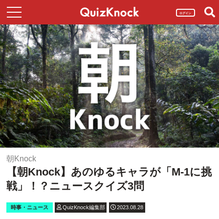
ログイン
朝Knock
【朝Knock】あのゆるキャラが「M-1に挑
戦」！？ニュースクイズ3問
時事・ニュース
QuizKnock編集部
2023.08.28