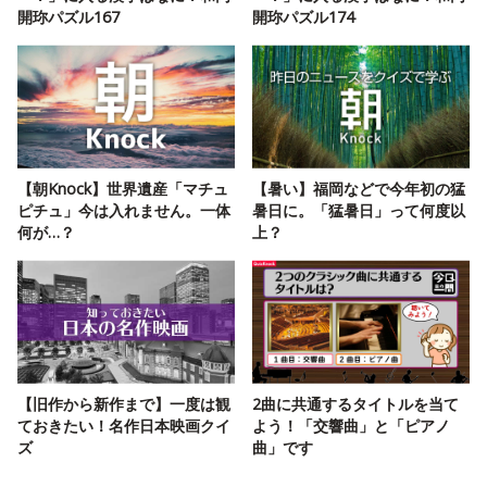
開珎パズル167
開珎パズル174
【朝Knock】世界遺産「マチュ
【暑い】福岡などで今年初の猛
ピチュ」今は入れません。一体
暑日に。「猛暑日」って何度以
何が…？
上？
【旧作から新作まで】一度は観
2曲に共通するタイトルを当て
ておきたい！名作日本映画クイ
よう！「交響曲」と「ピアノ
ズ
曲」です