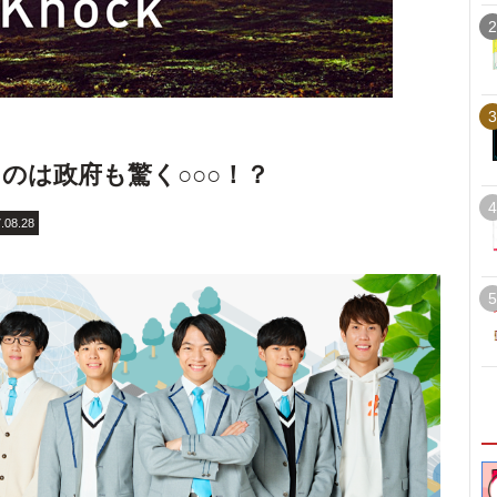
2
3
のは政府も驚く○○○！？
4
.08.28
5