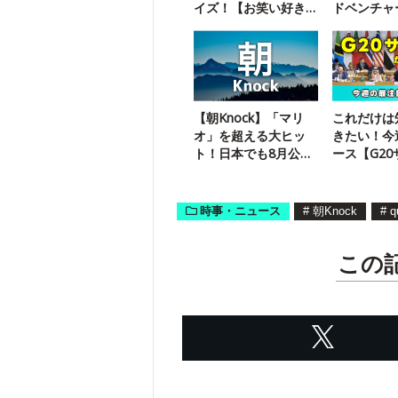
イズ！【お笑い好き
ドベンチャ
なら満点】
イズに挑戦
【朝Knock】「マリ
これだけは
オ」を超える大ヒッ
きたい！今
ト！日本でも8月公開
ース【G2
の映画は？
時事・ニュース
#
朝Knock
#
q
この