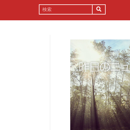
謎解き
コラム
常識
理系