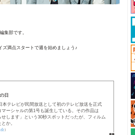
ck編集部です。
イズ満点スタートで週を始めましょう♪
。
トの日
日、日本テレビが民間放送として初のテレビ放送を正式
コマーシャルの第1号も誕生している。その作品は
らせします」という30秒スポットだったが、フィルム
たとか。
協会
）