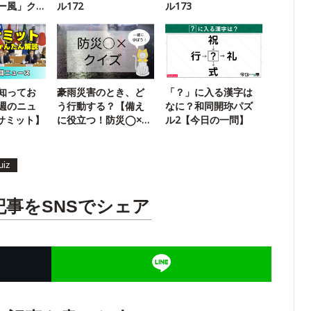
ー風」ク
ル172
ル173
知ってお
豪雨災害のとき、ど
「？」に入る漢字は
週のニュ
う行動する？【備え
なに？和同開珎パズ
0サミット】
に役立つ！防災◯×ク
ル2【今日の一問】
イズ】
uiz
記事をSNSでシェア