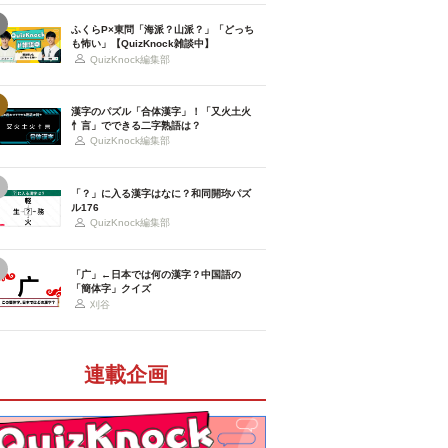
ふくらP×東問「海派？山派？」「どっち
も怖い」【QuizKnock雑談中】
QuizKnock編集部
漢字のパズル「合体漢字」！「又火土火
忄言」でできる二字熟語は？
QuizKnock編集部
「？」に入る漢字はなに？和同開珎パズ
ル176
QuizKnock編集部
「广」←日本では何の漢字？中国語の
「簡体字」クイズ
刈谷
連載企画