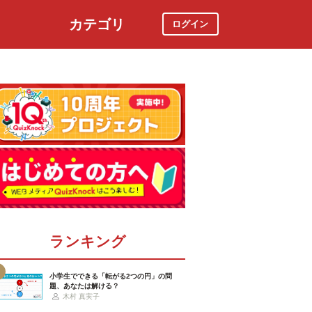
カテゴリ
ログイン
社会
スポーツ
時事ニュース
特集
ランキング
小学生でできる「転がる2つの円」の問
題、あなたは解ける？
木村 真実子