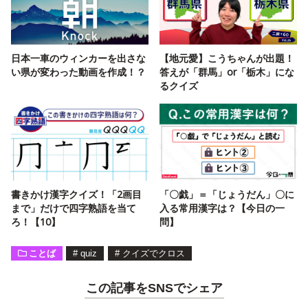
日本一車のウィンカーを出さな
【地元愛】こうちゃんが出題！
い県が変わった動画を作成！？
答えが「群馬」or「栃木」にな
るクイズ
書きかけ漢字クイズ！「2画目
「〇戯」＝「じょうだん」〇に
まで」だけで四字熟語を当て
入る常用漢字は？【今日の一
ろ！【10】
問】
ことば
#
quiz
#
クイズでクロス
この記事をSNSでシェア