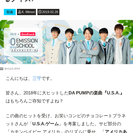
社会
K. Mimori
2019.02.26
PR
株式会社JERA
こんにちは、
三守
です。
皆さん、2018年に大ヒットした
DA PUMPの楽曲『U.S.A.』
はもちろんご存知ですよね？
この曲のヒットを受け、お笑いコンビのチョコレートプラネ
ットさんが「
U.S.A.ゲーム
」を考案しました。サビ部分の
「カモンベイビー アメリカ」のリズムに乗せ、「
アメリカあ