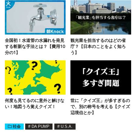
全国初！水道管の水漏れを発見
観光業を担当するのはどの省
する斬新な手法とは？【費用10
庁？【日本のことをよく知ろ
分の1】
う】
何度も見てるのに意外と解けな
世に「クイズ王」が多すぎるの
い！地図うろ覚えクイズ！
で、別の称号を考える【クイズ
辺境伯とか】
社会
#
DA PUMP
#
U.S.A.