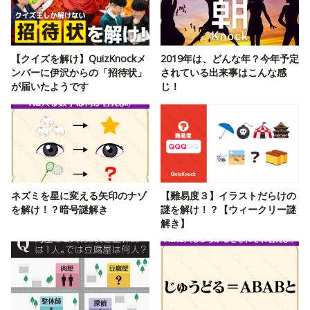
【クイズを解け】QuizKnockメ
2019年は、どんな年？今年予定
ンバーに伊沢からの「招待状」
されている出来事はこんな感
が届いたようです
じ！
ネズミを星に変える矢印のナゾ
【難易度３】イラストだらけの
を解け！？暗号謎解き
謎を解け！？【ウィークリー謎
解き】