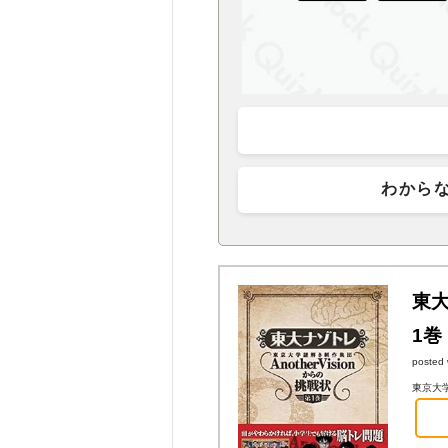
わから
東大
1巻
posted 
東京大学謎