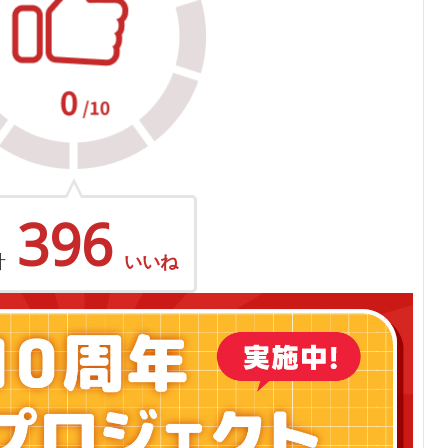
396
計
いいね