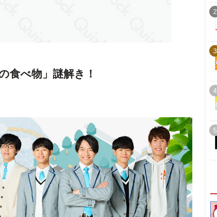
2
3
の食べ物」謎解き！
4
5