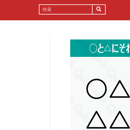
謎解き
コラム
常識
理系