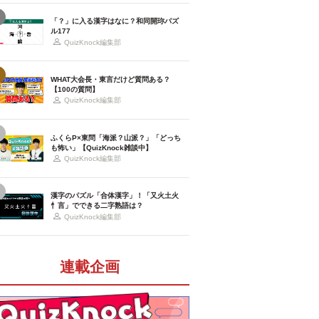
「？」に入る漢字はなに？和同開珎パズ
ル177
QuizKnock編集部
WHAT大会長・東言だけど質問ある？
【100の質問】
QuizKnock編集部
ふくらP×東問「海派？山派？」「どっち
も怖い」【QuizKnock雑談中】
QuizKnock編集部
漢字のパズル「合体漢字」！「又火土火
忄言」でできる二字熟語は？
QuizKnock編集部
連載企画