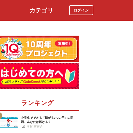
カテゴリ
ログイン
社会
スポーツ
時事ニュース
特集
ランキング
小学生でできる「転がる2つの円」の問
題、あなたは解ける？
木村 真実子