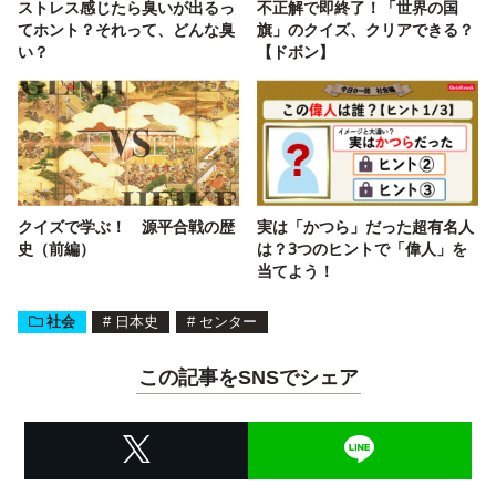
ストレス感じたら臭いが出るっ
不正解で即終了！「世界の国
てホント？それって、どんな臭
旗」のクイズ、クリアできる？
い？
【ドボン】
クイズで学ぶ！ 源平合戦の歴
実は「かつら」だった超有名人
史（前編）
は？3つのヒントで「偉人」を
当てよう！
社会
#
日本史
#
センター
この記事をSNSでシェア