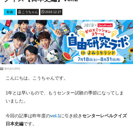
社会
こうちゃん
2018.12.27
PR
株式会社JERA
こんにちは。こうちゃんです。
1年とは早いもので、もうセンター試験の季節になってしま
いました。
今回の記事は昨年度の
vol.1
に引き続き
センターレベルクイズ
日本史編
です。