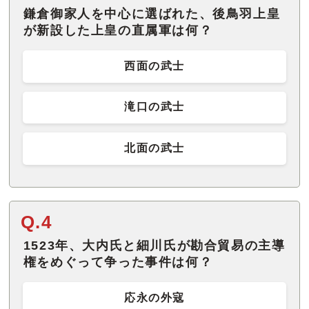
鎌倉御家人を中心に選ばれた、後鳥羽上皇
が新設した上皇の直属軍は何？
西面の武士
滝口の武士
北面の武士
Q.4
1523年、大内氏と細川氏が勘合貿易の主導
権をめぐって争った事件は何？
応永の外寇