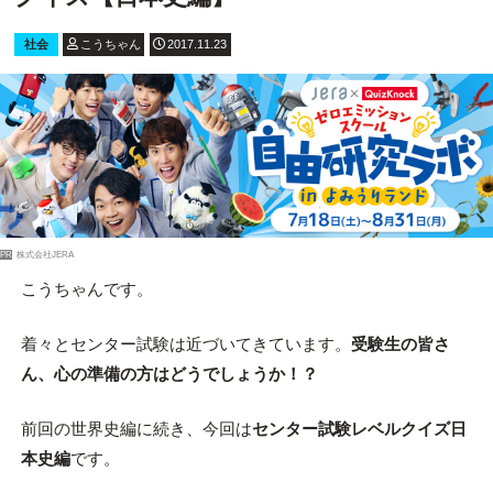
社会
こうちゃん
2017.11.23
PR
株式会社JERA
こうちゃんです。
着々とセンター試験は近づいてきています。
受験生の皆さ
ん、心の準備の方はどうでしょうか！？
前回の世界史編に続き、今回は
センター試験レベルクイズ日
本史編
です。