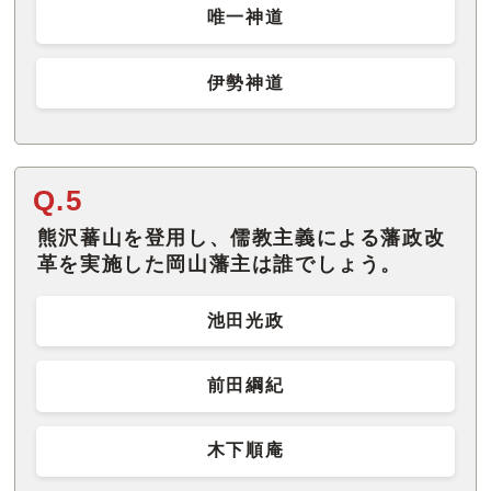
唯一神道
伊勢神道
Q.5
熊沢蕃山を登用し、儒教主義による藩政改
革を実施した岡山藩主は誰でしょう。
池田光政
前田綱紀
木下順庵