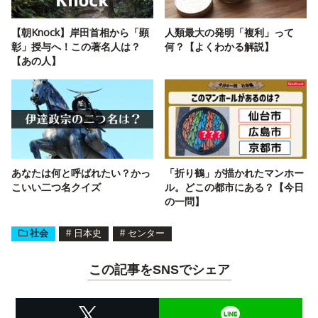
【朝Knock】岸田首相から「顕
人類最大の発明「複利」って
彰」授与へ！この著名人は？
何？【よくわかる解説】
【あの人】
あなたは何と呼ばれたい？かっ
「折り鶴」が描かれたマンホー
こいい二つ名クイズ
ル。どこの都市にある？【今日
の一問】
社会
#
日本史
#
センター
この記事をSNSでシェア