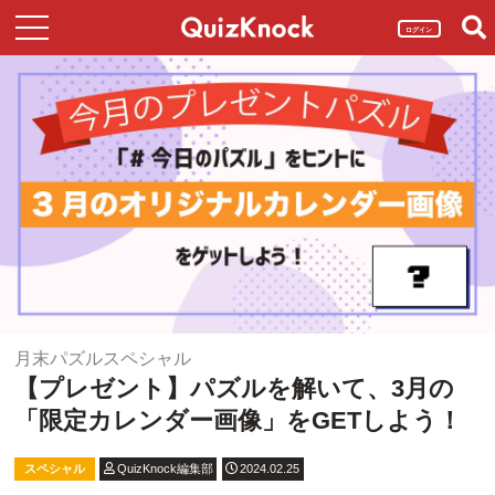
ログイン
月末パズルスペシャル
【プレゼント】パズルを解いて、3月の
「限定カレンダー画像」をGETしよう！
スペシャル
QuizKnock編集部
2024.02.25