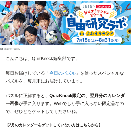
PR
株式会社JERA
こんにちは、QuizKnock編集部です。
毎日お届けしている「
今日のパズル
」を使ったスペシャルな
パズルを、毎月末にお届けしています。
パズルに正解すると、
QuizKnock限定の、翌月分のカレンダ
ー画像
が手に入ります。Webでしか手に入らない限定品なの
で、ぜひともゲットしてくださいね。
【2月のカレンダーをゲットしていない方はこちらから】