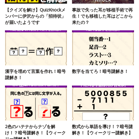
【クイズを解け】QuizKnockメ
事故で失った耳が移植手術で再
ンバーに伊沢からの「招待状」
生！でも移植した耳はどこから
が届いたようです
来たの？
漢字を埋めて言葉を作れ！暗号
数字を当てろ！暗号謎解き！
謎解き！
2色のハテナからナゾを解
数式から単語を導け！？暗号謎
け！？暗号謎解き！【ウィーク
解き！【ウィークリー謎解き】
リー謎解き】