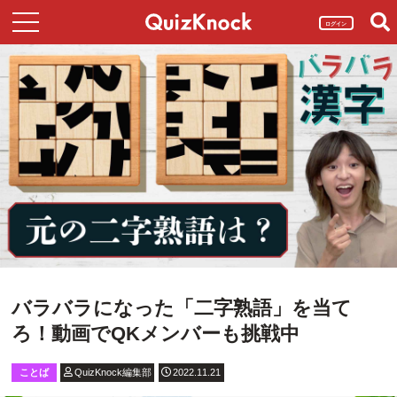
ログイン
バラバラになった「二字熟語」を当て
ろ！動画でQKメンバーも挑戦中
ことば
QuizKnock編集部
2022.11.21