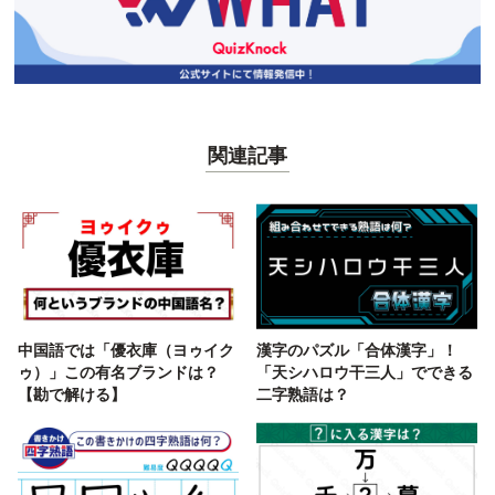
関連記事
中国語では「優衣庫（ヨゥイク
漢字のパズル「合体漢字」！
ゥ）」この有名ブランドは？
「天シハロウ干三人」でできる
【勘で解ける】
二字熟語は？