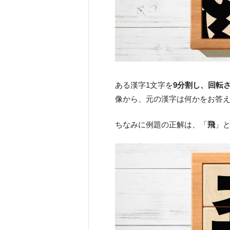
ある漢字1文字を
9分割し、回転
像から、元の漢字は何かをお答
ちなみに例題の正解は、「
飛
」