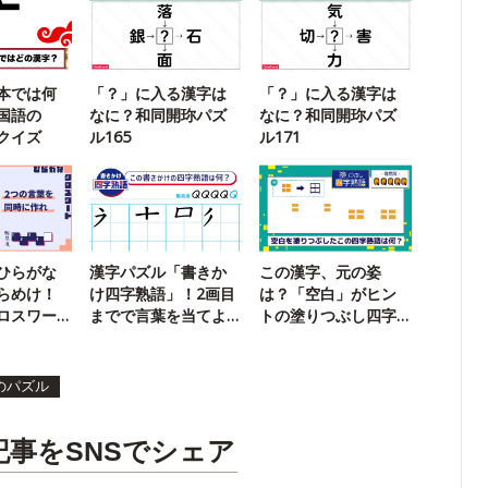
本では何
「？」に入る漢字は
「？」に入る漢字は
国語の
なに？和同開珎パズ
なに？和同開珎パズ
クイズ
ル165
ル171
ひらがな
漢字パズル「書きか
この漢字、元の姿
らめけ！
け四字熟語」！2画目
は？「空白」がヒン
ロスワー
までで言葉を当てよ
トの塗りつぶし四字
う【71】
熟語14
のパズル
記事をSNSでシェア