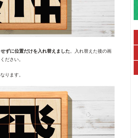
させずに位置だけを入れ替えました
。入れ替えた後の画
えください。
となります。