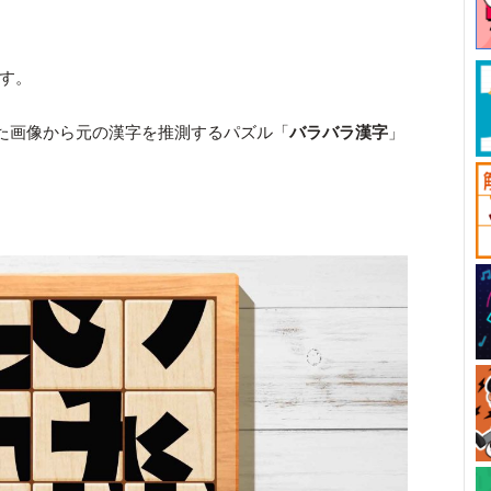
です。
た画像から元の漢字を推測するパズル「
バラバラ漢字
」