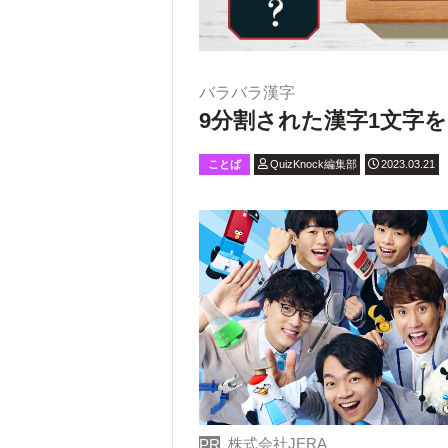
バラバラ漢字
9分割された漢字1文字
ことば
QuizKnock編集部
2023.03.21
株式会社JERA
PR