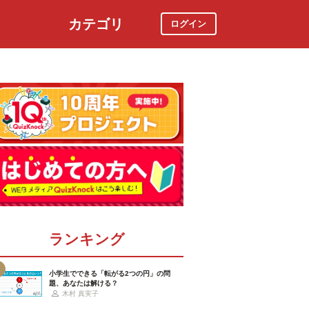
カテゴリ
ログイン
社会
スポーツ
時事ニュース
特集
ランキング
小学生でできる「転がる2つの円」の問
題、あなたは解ける？
木村 真実子