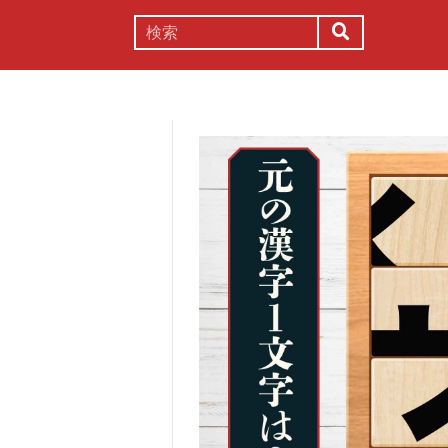
謎解き
コラム
常識
理系