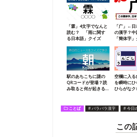
「霖」4文字でなんと
「广」←日
読む？ 「雨に関す
の漢字？中
る日本語」クイズ
「簡体字」
駅のあちこちに謎の
空欄に入る
QRコードが登場？読
を瞬時にひ
み取ると何が起きる
ひらがなク
の？
ド14
ことば
#
バラバラ漢字
#
今日
この