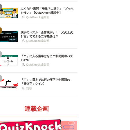
ふくらP×東問「海派？山派？」「どっち
も怖い」【QuizKnock雑談中】
QuizKnock編集部
漢字のパズル「合体漢字」！「又火土火
忄言」でできる二字熟語は？
QuizKnock編集部
「？」に入る漢字はなに？和同開珎パズ
ル176
QuizKnock編集部
「广」←日本では何の漢字？中国語の
「簡体字」クイズ
刈谷
連載企画