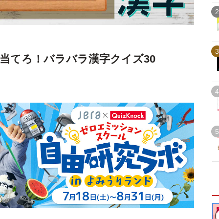
2
3
を当てろ！バラバラ漢字クイズ30
4
5