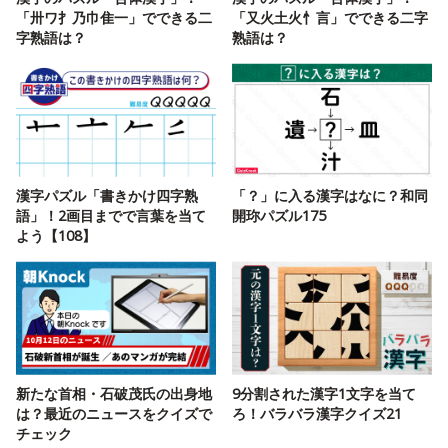
「卅ワ扌乃巾隹一」でできる二
「又火土火忄言」でできる二字
字熟語は？
熟語は？
漢字パズル「書きかけ四字熟
「？」に入る漢字はなに？和同
語」！2画目までで言葉を当て
開珎パズル175
よう【108】
新たな首相・石破茂氏の出身地
9分割された漢字1文字を当て
は？最近のニュースをクイズで
ろ！バラバラ漢字クイズ21
チェック