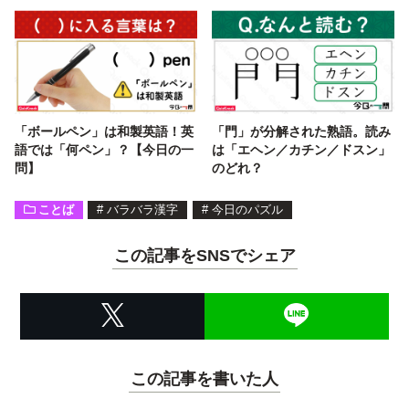
「ボールペン」は和製英語！英
「門」が分解された熟語。読み
語では「何ペン」？【今日の一
は「エヘン／カチン／ドスン」
問】
のどれ？
ことば
#
バラバラ漢字
#
今日のパズル
この記事をSNSでシェア
この記事を書いた人