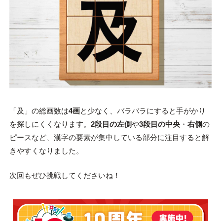
「及」の総画数は
4画
と少なく、バラバラにすると手がかり
を探しにくくなります。
2段目の左側
や
3段目の中央
・
右側
の
ピースなど、漢字の要素が集中している部分に注目すると解
きやすくなりました。
次回もぜひ挑戦してくださいね！