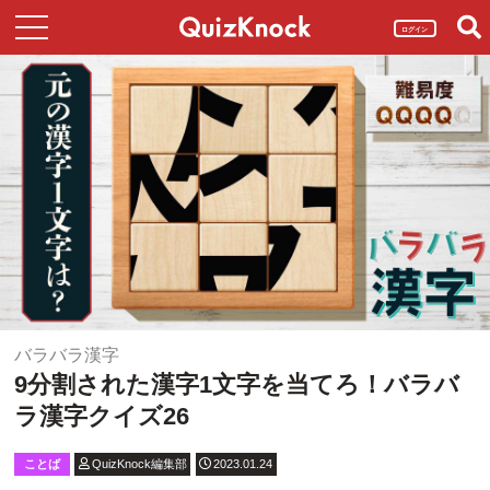
ログイン
バラバラ漢字
9分割された漢字1文字を当てろ！バラバ
ラ漢字クイズ26
ことば
QuizKnock編集部
2023.01.24