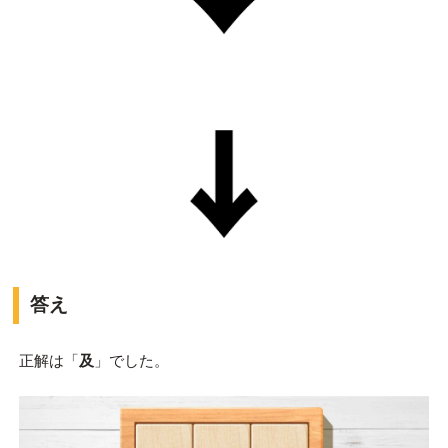
答え
正解は「
及
」でした。