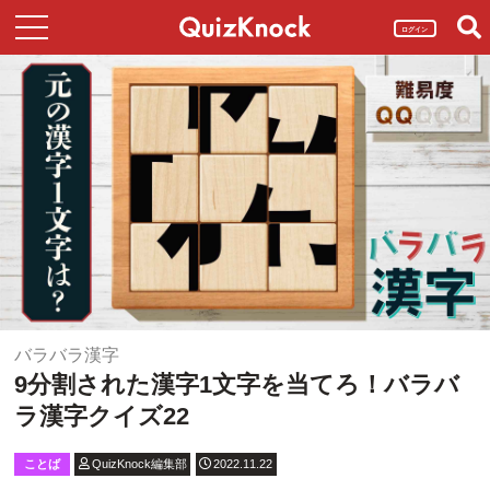
ログイン
バラバラ漢字
9分割された漢字1文字を当てろ！バラバ
ラ漢字クイズ22
ことば
QuizKnock編集部
2022.11.22