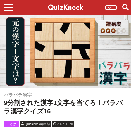
ログイン
バラバラ漢字
9分割された漢字1文字を当てろ！バラバ
ラ漢字クイズ16
ことば
QuizKnock編集部
2022.09.20