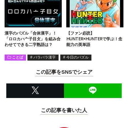
漢字のパズル「合体漢字」！
【ファン必読】
「ロロカハ亠子目攵」を組み合
HUNTER×HUNTERで学ぶ！念
わせてできる二字熟語は？
能力の英単語
ことば
#
バラバラ漢字
#
今日のパズル
この記事をSNSでシェア
この記事を書いた人