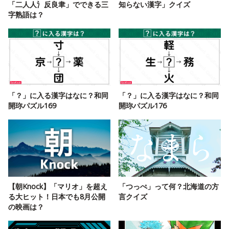
「二人人氵反良聿」でできる三
知らない漢字」クイズ
字熟語は？
「？」に入る漢字はなに？和同
「？」に入る漢字はなに？和同
開珎パズル169
開珎パズル176
【朝Knock】「マリオ」を超え
「つっぺ」って何？北海道の方
る大ヒット！日本でも8月公開
言クイズ
の映画は？