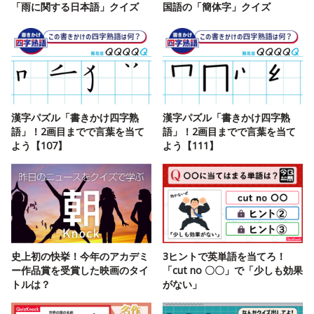
「雨に関する日本語」クイズ
国語の「簡体字」クイズ
漢字パズル「書きかけ四字熟
漢字パズル「書きかけ四字熟
語」！2画目までで言葉を当て
語」！2画目までで言葉を当て
よう【107】
よう【111】
史上初の快挙！今年のアカデミ
3ヒントで英単語を当てろ！
ー作品賞を受賞した映画のタイ
「cut no 〇〇」で「少しも効果
トルは？
がない」