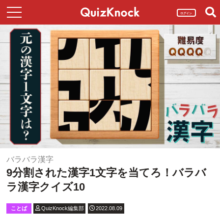
ログイン
バラバラ漢字
9分割された漢字1文字を当てろ！バラバ
ラ漢字クイズ10
ことば
QuizKnock編集部
2022.08.09