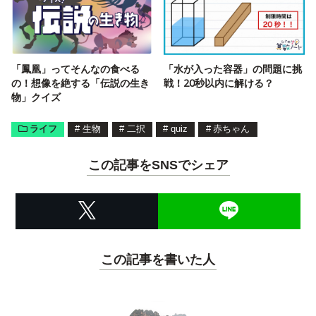
「鳳凰」ってそんなの食べる
「水が入った容器」の問題に挑
の！想像を絶する「伝説の生き
戦！20秒以内に解ける？
物」クイズ
ライフ
#
生物
#
二択
#
quiz
#
赤ちゃん
この記事をSNSでシェア
この記事を書いた人