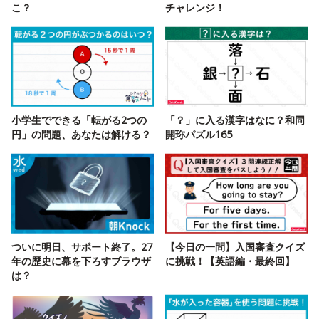
こ？
チャレンジ！
小学生でできる「転がる2つの
「？」に入る漢字はなに？和同
円」の問題、あなたは解ける？
開珎パズル165
ついに明日、サポート終了。27
【今日の一問】入国審査クイズ
年の歴史に幕を下ろすブラウザ
に挑戦！【英語編・最終回】
は？