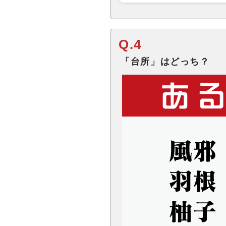
Q.4
「台所」はどっち？