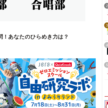
2
3
問！あなたのひらめき力は？
4
5