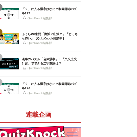
「？」に入る漢字はなに？和同開珎パズ
ル177
QuizKnock編集部
ふくらP×東問「海派？山派？」「どっち
も怖い」【QuizKnock雑談中】
QuizKnock編集部
漢字のパズル「合体漢字」！「又火土火
忄言」でできる二字熟語は？
QuizKnock編集部
「？」に入る漢字はなに？和同開珎パズ
ル176
QuizKnock編集部
連載企画