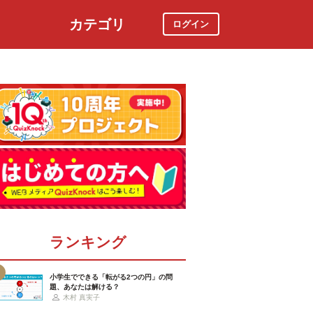
カテゴリ
ログイン
社会
スポーツ
時事ニュース
特集
ランキング
小学生でできる「転がる2つの円」の問
題、あなたは解ける？
木村 真実子