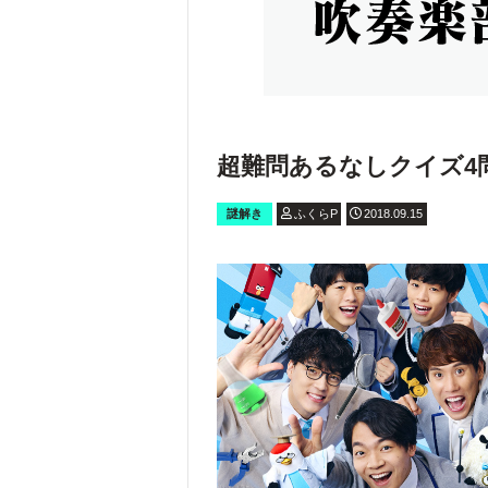
超難問あるなしクイズ4
謎解き
ふくらP
2018.09.15