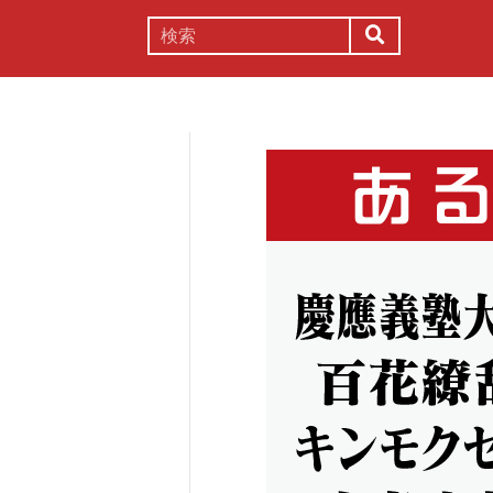
謎解き
コラム
常識
理系