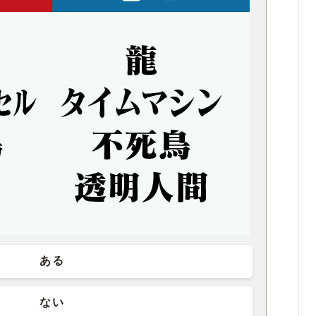
ある
ない