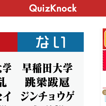
スペシャル
ライフ
ことば
カルチャー
1