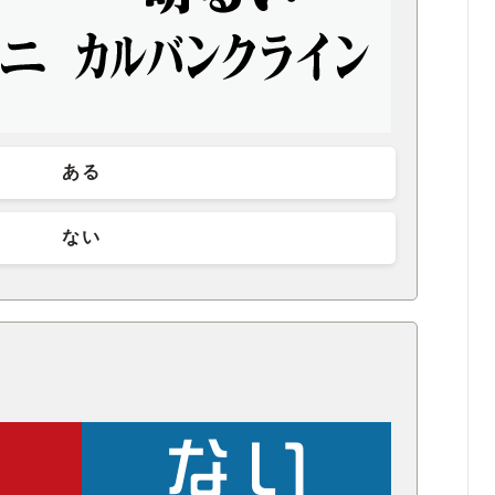
ある
ない