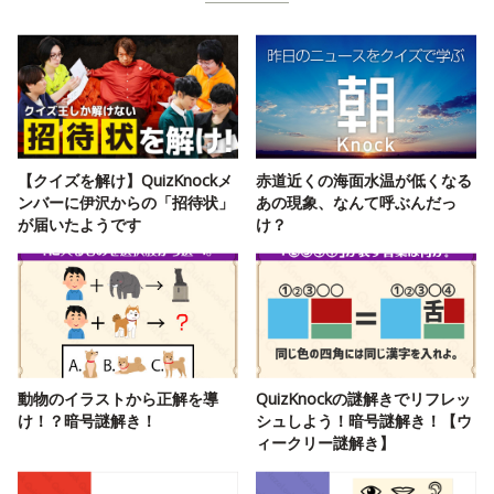
【クイズを解け】QuizKnockメ
赤道近くの海面水温が低くなる
ンバーに伊沢からの「招待状」
あの現象、なんて呼ぶんだっ
が届いたようです
け？
動物のイラストから正解を導
QuizKnockの謎解きでリフレッ
け！？暗号謎解き！
シュしよう！暗号謎解き！【ウ
ィークリー謎解き】