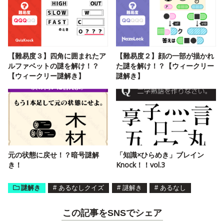
【難易度３】四角に囲まれたア
【難易度２】顔の一部が描かれ
ルファベットの謎を解け！？
た謎を解け！？【ウィークリー
【ウィークリー謎解き】
謎解き】
元の状態に戻せ！？暗号謎解
「知識×ひらめき」ブレイン
き！
Knock！！vol.3
謎解き
#
あるなしクイズ
#
謎解き
#
あるなし
この記事をSNSでシェア