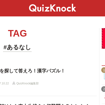
スペシャル
ライフ
ことば
カルチャー
TAG
#あるなし
1
を探して答えろ！漢字パズル！
7.10.22
QuizKnock編集部
2