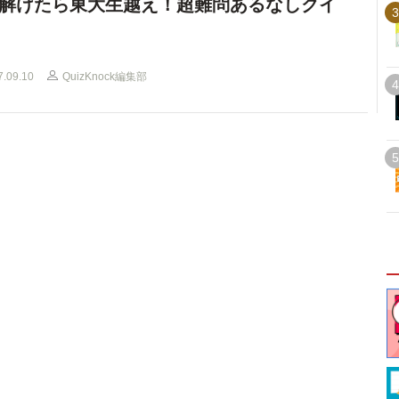
解けたら東大生越え！超難問あるなしクイ
3
7.09.10
QuizKnock編集部
4
5