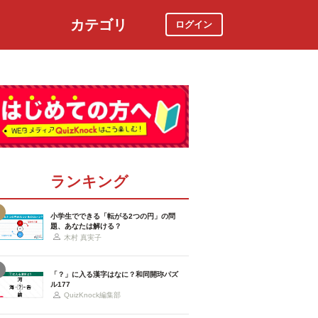
カテゴリ
ログイン
社会
スポーツ
時事ニュース
特集
ランキング
小学生でできる「転がる2つの円」の問
題、あなたは解ける？
木村 真実子
「？」に入る漢字はなに？和同開珎パズ
ル177
QuizKnock編集部