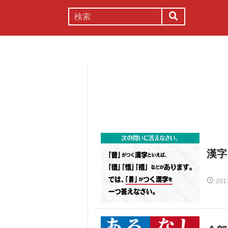
謎解き
コラム
常識
理系
漢字
201