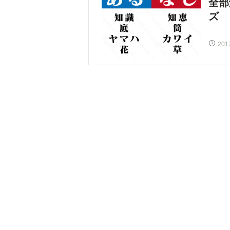
全部
ズ
201