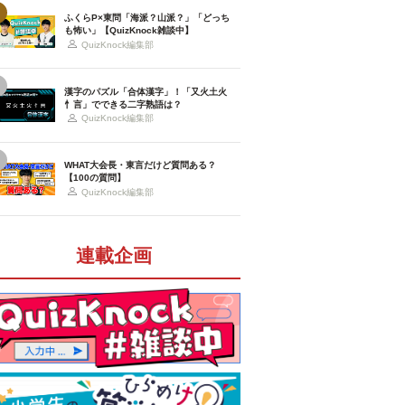
ふくらP×東問「海派？山派？」「どっち
も怖い」【QuizKnock雑談中】
QuizKnock編集部
漢字のパズル「合体漢字」！「又火土火
忄言」でできる二字熟語は？
QuizKnock編集部
WHAT大会長・東言だけど質問ある？
【100の質問】
QuizKnock編集部
連載企画