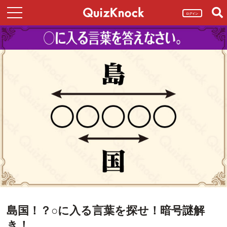
ログイン
島国！？○に入る言葉を探せ！暗号謎解
き！