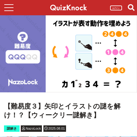
ログイン
【難易度３】矢印とイラストの謎を解
け！？【ウィークリー謎解き】
謎解き
NazoLock
2025.08.01