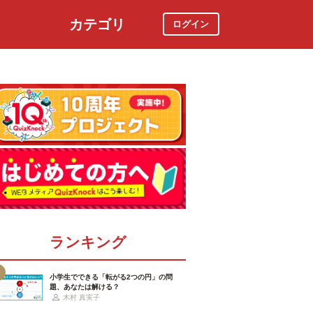
カテゴリ
ログイン
社会
スポーツ
時事ニュース
特集
ランキング
小学生でできる「転がる2つの円」の問
題、あなたは解ける？
木村 真実子