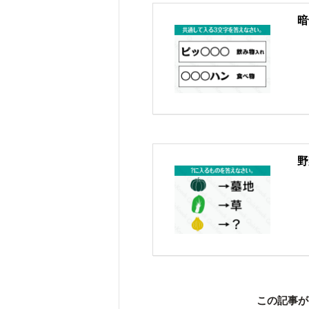
暗
野
この記事が