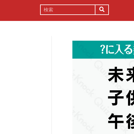
謎解き
コラム
常識
理系