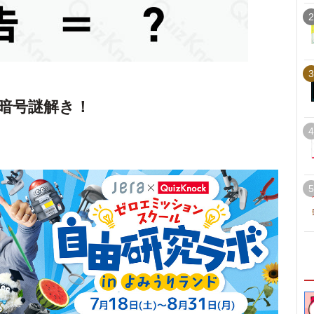
2
3
暗号謎解き！
4
5