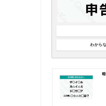
わから
暗