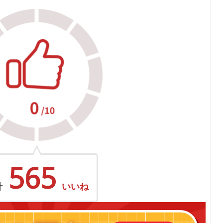
565
計
いいね