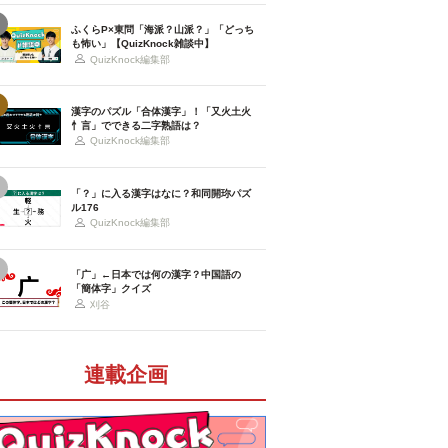
ふくらP×東問「海派？山派？」「どっち
も怖い」【QuizKnock雑談中】
QuizKnock編集部
漢字のパズル「合体漢字」！「又火土火
忄言」でできる二字熟語は？
QuizKnock編集部
「？」に入る漢字はなに？和同開珎パズ
ル176
QuizKnock編集部
「广」←日本では何の漢字？中国語の
「簡体字」クイズ
刈谷
連載企画