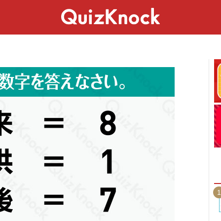
スペシャル
ライフ
ことば
カルチャー
1