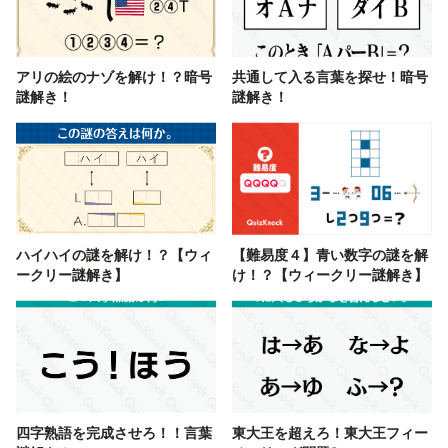
アリの絵のナゾを解け！？暗号
共通して入る言葉を探せ！暗号
謎解き！
謎解き！
ハイハイの謎を解け！？【ウィ
【難易度４】青い数字の謎を解
ークリー謎解き】
け！？【ウィークリー謎解き】
四字熟語を完成させろ！！言葉
東大王を超えろ！東大王フィー