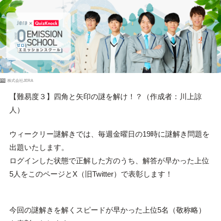
PR
株式会社JERA
【難易度３】四角と矢印の謎を解け！？（作成者：川上諒
人）
ウィークリー謎解きでは、毎週金曜日の19時に謎解き問題を
出題いたします。
ログインした状態で正解した方のうち、解答が早かった上位
5人をこのページとX（旧Twitter）で表彰します！
今回の謎解きを解くスピードが早かった上位5名（敬称略）