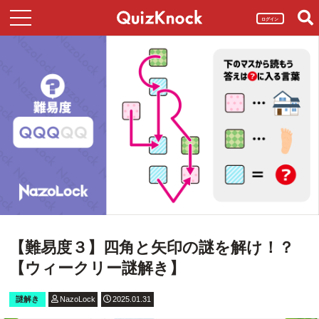
ログイン
【難易度３】四角と矢印の謎を解け！？
【ウィークリー謎解き】
謎解き
NazoLock
2025.01.31